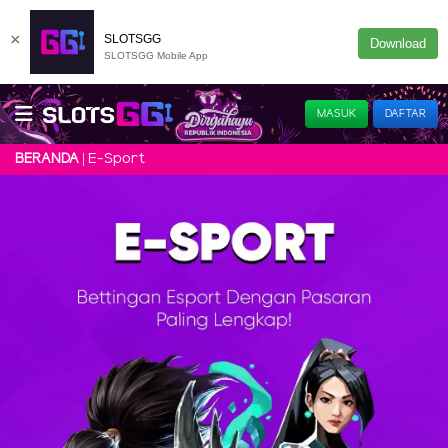
×
SLOTSGG
Download
SLOTSGG Mobile App
MASUK
DAFTAR
E-Sport
BERANDA